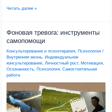
Читать далее »
Фоновая тревога: инструменты
Фоновая
тревога:
самопомощи
инструменты
Консультирование и психотерапия
,
Психология
/
самопомощи
Внутренняя жизнь
,
Индивидуальное
консультирование
,
Личностный рост
,
Мотивация
,
Осознанность
,
Психология
,
Самостоятельная
работа