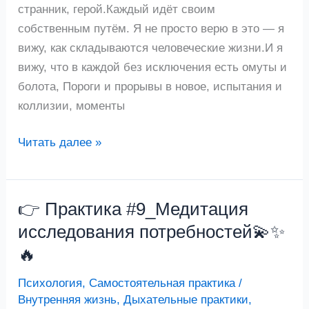
странник, герой.Каждый идёт своим
собственным путём. Я не просто верю в это — я
вижу, как складываются человеческие жизни.И я
вижу, что в каждой без исключения есть омуты и
болота, Пороги и прорывы в новое, испытания и
коллизии, моменты
Читать далее »
👉 Практика #9_Медитация
👉
Практика
исследования потребностей💫✨
#9_Медитация
🔥
исследования
Психология
,
Самостоятельная практика
/
потребностей
Внутренняя жизнь
,
Дыхательные практики
,
💫