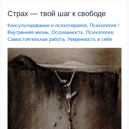
Страх — твой шаг к свободе
Страх
—
Консультирование и психотерапия
,
Психология
/
твой
Внутренняя жизнь
,
Осознанность
,
Психология
,
шаг
Самостоятельная работа
,
Уверенность в себе
к
свободе