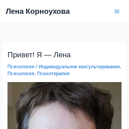
Перейти
Лена Корноухова
к
содержимому
Привет! Я — Лена
Привет!
Я
Психология
/
Индивидуальное консультирование
,
—
Психология
,
Психотерапия
Лена