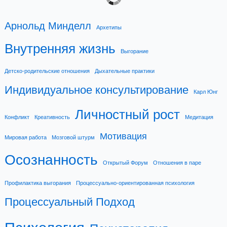
Арнольд Минделл
Архетипы
Внутренняя жизнь
Выгорание
Детско-родительские отношения
Дыхательные практики
Индивидуальное консультирование
Карл Юнг
Личностный рост
Конфликт
Креативность
Медитация
Мотивация
Мировая работа
Мозговой штурм
Осознанность
Открытый Форум
Отношения в паре
Профилактика выгорания
Процессуально-ориентированная психология
Процессуальный Подход