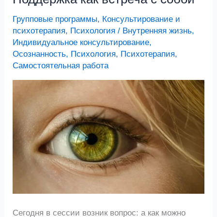
как
Групповые программы
,
Консультирование и
встреча
психотерапия
,
Психология
/
Внутренняя жизнь
,
с
Индивидуальное консультирование
,
собой
Осознанность
,
Психология
,
Психотерапия
,
Самостоятельная работа
Сегодня в сессии возник вопрос: а как можно