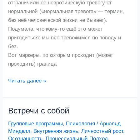
отграничили ее невротическую тревогу от
нормальной («нормальная тревога» — термин,
без неё человеческой жизни не бывает).
Подумала, что кому-то ещё это может
пригодиться: мы все тревожимся по поводу и
без.
Вот маркеры, по которым проходит (может
проходить) граница
Читать далее »
Встречи с собой
Встречи
с
Групповые программы
,
Психология
/
Арнольд
собой
Минделл
,
Внутренняя жизнь
,
Личностный рост
,
Осознанность
,
Процессуальный Подход
,