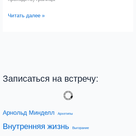
Работа
Читать далее »
с
тревогой:
инструменты
самопомощи
Записаться на встречу:
Арнольд Минделл
Архетипы
Внутренняя жизнь
Выгорание