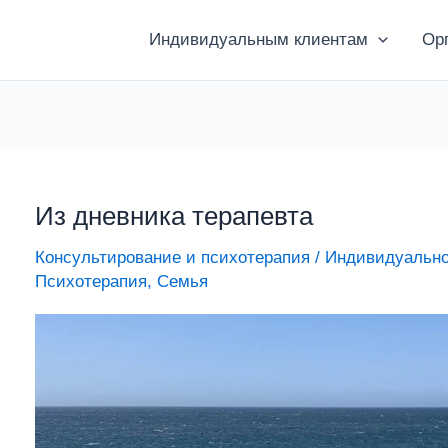
Индивидуальным клиентам
Ор
Из дневника терапевта
Из
дневника
Консультирование и психотерапия
/
Индивидуально
терапевта
Психотерапия
,
Семья