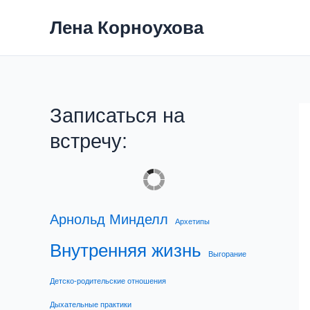
Перейти
Лена Корноухова
к
содержимому
Записаться на
встречу:
Арнольд Минделл
Архетипы
Внутренняя жизнь
Выгорание
Детско-родительские отношения
Дыхательные практики